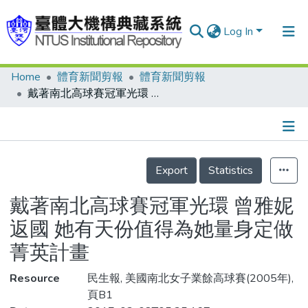
Log In
Home
體育新聞剪報
體育新聞剪報
Communities & Collections
戴著南北高球賽冠軍光環 曾雅妮返國 她有天份值得為她量身定做菁英計畫
Research Outputs
Fundings & Projects
Details
People
Export
Statistics
Organizations
戴著南北高球賽冠軍光環 曾雅妮
Statistics
返國 她有天份值得為她量身定做
菁英計畫
Resource
民生報, 美國南北女子業餘高球賽(2005年),
頁B1