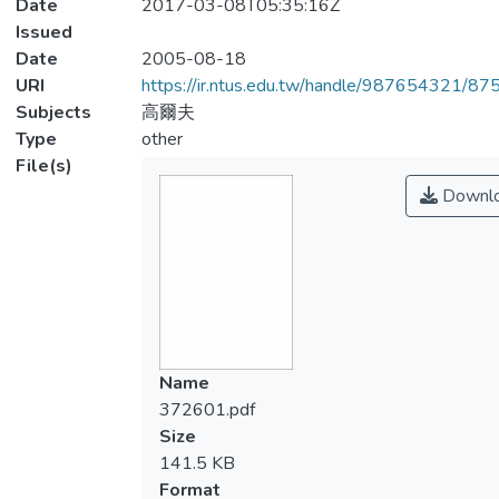
Date
2017-03-08T05:35:16Z
Issued
Date
2005-08-18
URI
https://ir.ntus.edu.tw/handle/987654321/87
Subjects
高爾夫
Type
other
File(s)
Downl
Name
372601.pdf
Size
141.5 KB
Format