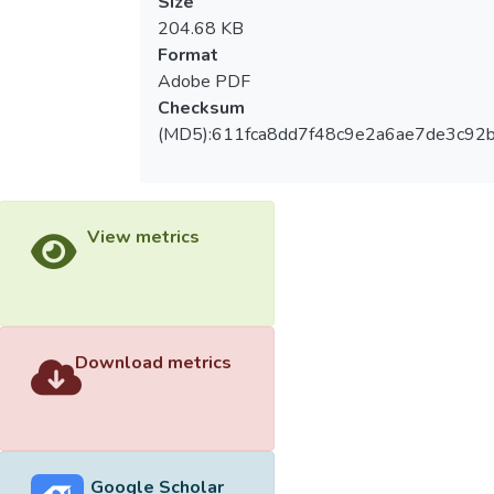
Size
204.68 KB
Format
Adobe PDF
Checksum
(MD5):611fca8dd7f48c9e2a6ae7de3c92
View metrics
Download metrics
Google Scholar