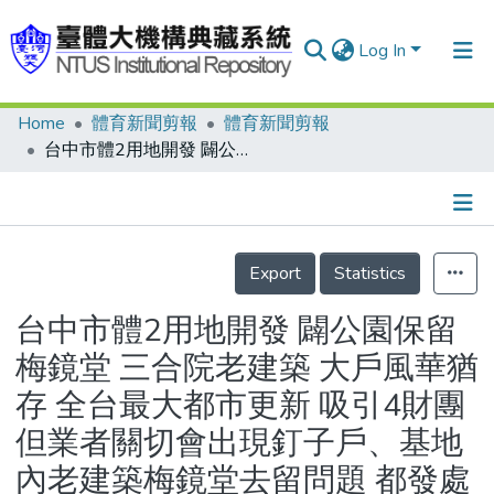
Log In
Home
體育新聞剪報
體育新聞剪報
Communities & Collections
台中市體2用地開發 闢公園保留梅鏡堂 三合院老建築 大戶風華猶存 全台最大都市更新 吸引4財團 但業者關切會出現釘子戶、基地內老建築梅鏡堂去留問題 都發處表示 梅鏡堂因228事件人物謝雪紅、雲門舞集創辦人林懷民均曾在此居住 決闢為公園保留
Research Outputs
Fundings & Projects
Details
People
Export
Statistics
Organizations
台中市體2用地開發 闢公園保留
Statistics
梅鏡堂 三合院老建築 大戶風華猶
存 全台最大都市更新 吸引4財團
但業者關切會出現釘子戶、基地
內老建築梅鏡堂去留問題 都發處