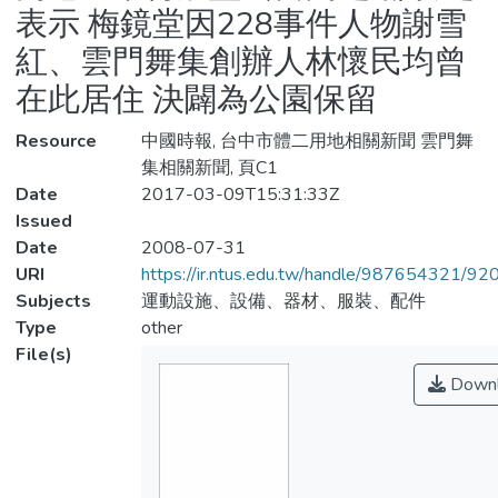
表示 梅鏡堂因228事件人物謝雪
紅、雲門舞集創辦人林懷民均曾
在此居住 決闢為公園保留
Resource
中國時報, 台中市體二用地相關新聞 雲門舞
集相關新聞, 頁C1
Date
2017-03-09T15:31:33Z
Issued
Date
2008-07-31
URI
https://ir.ntus.edu.tw/handle/987654321/92
Subjects
運動設施、設備、器材、服裝、配件
Type
other
File(s)
Downl