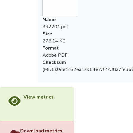
Name
842201.pdf
Size
275.14 KB
Format
Adobe PDF
Checksum
(MD5):0de4c62ea1a954e732738a7fe36
View metrics
Download metrics