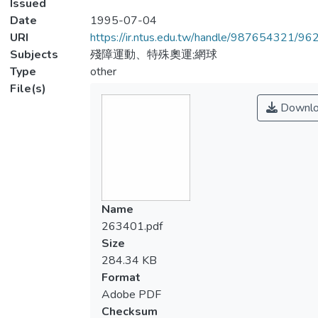
Issued
Date
1995-07-04
URI
https://ir.ntus.edu.tw/handle/987654321/96
Subjects
殘障運動、特殊奧運;網球
Type
other
File(s)
Downlo
Name
263401.pdf
Size
284.34 KB
Format
Adobe PDF
Checksum