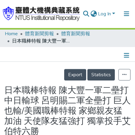
Log In
Home
體育新聞剪報
體育新聞剪報
Communities & Collections
日本職棒特報 陳大豐一軍二壘打 中日輸球 呂明賜二軍全壘打 巨人也輸/美國職棒特報 家鄉親友猛加油 天使隊友猛強打 獨掌投手艾伯特六勝
Research Outputs
Fundings & Projects
Details
People
Export
Statistics
Organizations
日本職棒特報 陳大豐一軍二壘打
Statistics
中日輸球 呂明賜二軍全壘打 巨人
也輸/美國職棒特報 家鄉親友猛
加油 天使隊友猛強打 獨掌投手艾
伯特六勝