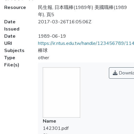
Resource
民生報, 日本職棒(1989年) 美國職棒(1989
年), 頁5
Date
2017-03-26T16:05:06Z
Issued
Date
1989-06-19
URI
https://ir.ntus.edu.tw/handle/123456789/1
Subjects
棒球
Type
other
File(s)
Downl
Name
142301.pdf