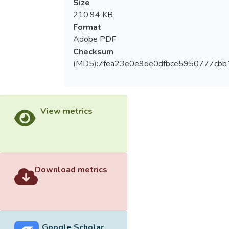
Size
210.94 KB
Format
Adobe PDF
Checksum
(MD5):7fea23e0e9de0dfbce5950777cbb
View metrics
Download metrics
Google Scholar