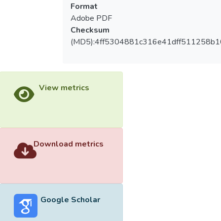
Format
Adobe PDF
Checksum
(MD5):4ff5304881c316e41dff511258b1
View metrics
Download metrics
Google Scholar