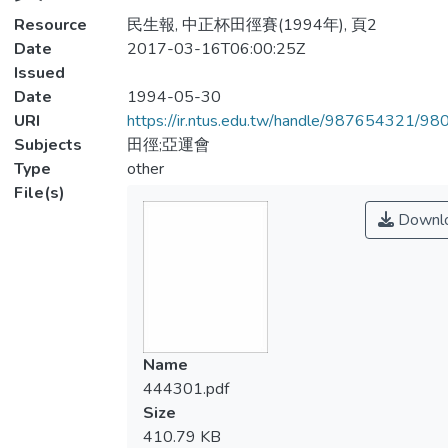
Resource
民生報, 中正杯田徑賽(1994年), 頁2
Date
2017-03-16T06:00:25Z
Issued
Date
1994-05-30
URI
https://ir.ntus.edu.tw/handle/987654321/98
Subjects
田徑;亞運會
Type
other
File(s)
Downl
Name
444301.pdf
Size
410.79 KB