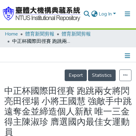
Log In
Home
體育新聞剪報
體育新聞剪報
Communities & Collections
中正杯國際田徑賽 跑跳兩女將閃亮田徑場 小將王國慧 強敵手中跳遠奪金並締造個人新猷 唯一三金得主陳淑珍 膺選國內最佳女運動員
Research Outputs
Fundings & Projects
Details
People
Export
Statistics
Organizations
中正杯國際田徑賽 跑跳兩女將閃
Statistics
亮田徑場 小將王國慧 強敵手中跳
遠奪金並締造個人新猷 唯一三金
得主陳淑珍 膺選國內最佳女運動
員