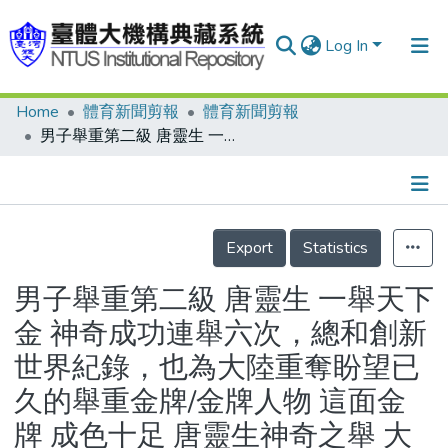
Log In
Home
體育新聞剪報
體育新聞剪報
Communities & Collections
男子舉重第二級 唐靈生 一舉天下金 神奇成功連舉六次，總和創新世界紀錄，也為大陸重奪盼望已久的舉重金牌/金牌人物 這面金牌 成色十足 唐靈生神奇之舉 大陸償心願/中華力士登場 斤斤計較 廖星洲、吳再富戰略調整體重 盼傳佳音/奧運獎牌統計表(21日止)
Research Outputs
Fundings & Projects
Details
People
Export
Statistics
Organizations
男子舉重第二級 唐靈生 一舉天下
Statistics
金 神奇成功連舉六次，總和創新
世界紀錄，也為大陸重奪盼望已
久的舉重金牌/金牌人物 這面金
牌 成色十足 唐靈生神奇之舉 大