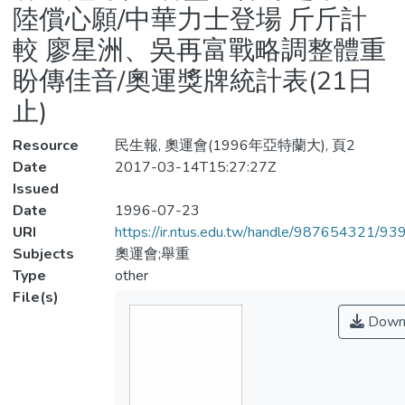
陸償心願/中華力士登場 斤斤計
較 廖星洲、吳再富戰略調整體重
盼傳佳音/奧運獎牌統計表(21日
止)
Resource
民生報, 奧運會(1996年亞特蘭大), 頁2
Date
2017-03-14T15:27:27Z
Issued
Date
1996-07-23
URI
https://ir.ntus.edu.tw/handle/987654321/93
Subjects
奧運會;舉重
Type
other
File(s)
Down