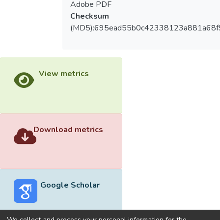
Adobe PDF
Checksum
(MD5):695ead55b0c42338123a881a68f
View metrics
Download metrics
Google Scholar
We collect and process your personal information for the