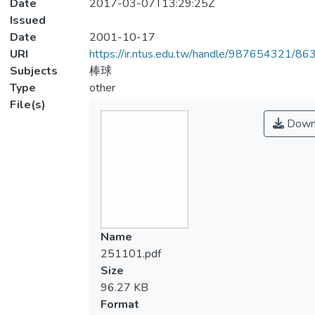
Date
2017-03-07T13:29:25Z
Issued
Date
2001-10-17
URI
https://ir.ntus.edu.tw/handle/987654321/86
Subjects
棒球
Type
other
File(s)
Down
Name
251101.pdf
Size
96.27 KB
Format