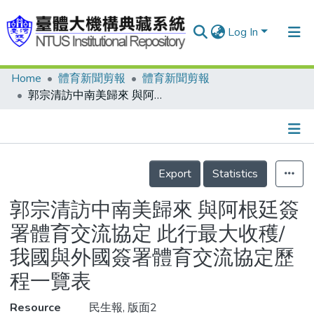
Log In
Home
體育新聞剪報
體育新聞剪報
Communities & Collections
郭宗清訪中南美歸來 與阿根廷簽署體育交流協定 此行最大收穫/我國與外國簽署體育交流協定歷程一覽表
Research Outputs
Fundings & Projects
Details
People
Export
Statistics
Organizations
郭宗清訪中南美歸來 與阿根廷簽
Statistics
署體育交流協定 此行最大收穫/
我國與外國簽署體育交流協定歷
程一覽表
Resource
民生報, 版面2