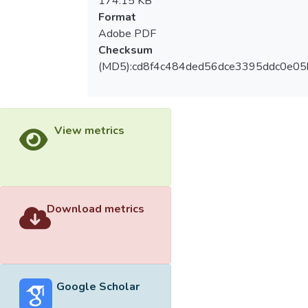
174.15 KB
Format
Adobe PDF
Checksum
(MD5):cd8f4c484ded56dce3395ddc0e05
View metrics
Download metrics
Google Scholar