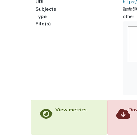
URI
https:
Subjects
跆拳
Type
other
File(s)
View metrics
Dow