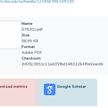
//ir.ntus.edu.tw/handle/123456789/109100
道
Name
578301.pdf
Size
58.99 KB
Format
Adobe PDF
Checksum
(MD5):3851c11ad2f2fbd14832264f0d2eac4b
nload metrics
Google Scholar