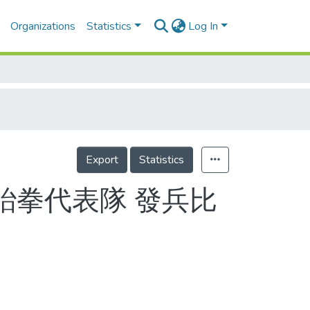
Organizations
Statistics
Log In
Export
Statistics
4跆拳代表隊 發兵比