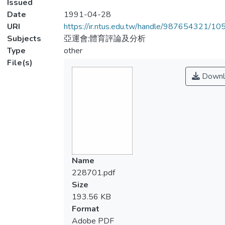
Issued
Date
1991-04-28
URI
https://ir.ntus.edu.tw/handle/987654321/1
Subjects
亞運會;體育評論及分析
Type
other
File(s)
Downl
Name
228701.pdf
Size
193.56 KB
Format
Adobe PDF