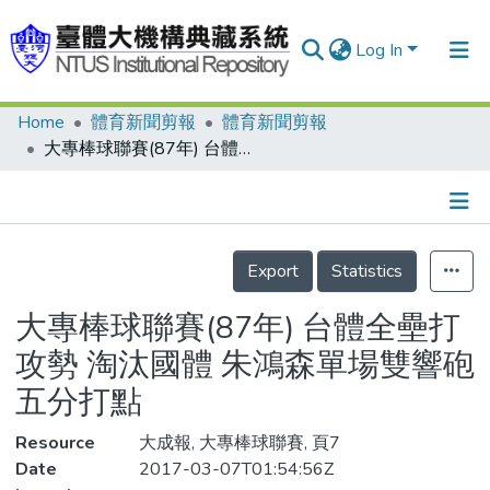
Log In
Home
體育新聞剪報
體育新聞剪報
Communities & Collections
大專棒球聯賽(87年) 台體全壘打攻勢 淘汰國體 朱鴻森單場雙響砲 五分打點
Research Outputs
Fundings & Projects
Details
People
Export
Statistics
Organizations
大專棒球聯賽(87年) 台體全壘打
Statistics
攻勢 淘汰國體 朱鴻森單場雙響砲
五分打點
Resource
大成報, 大專棒球聯賽, 頁7
Date
2017-03-07T01:54:56Z