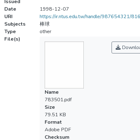
Issued
Date
1998-12-07
URI
https://ir.ntus.edu.tw/handle/987654321/81
Subjects
棒球
Type
other
File(s)
Downlo
Name
783501.pdf
Size
79.51 KB
Format
Adobe PDF
Checksum