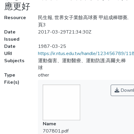
應更好
Resource
民生報, 世界女子業餘高球賽 甲組成棒聯賽,
頁3
Date
2017-03-29T21:34:30Z
Issued
Date
1987-03-25
URI
https://ir.ntus.edu.tw/handle/123456789/1
Subjects
運動傷害、運動醫療、運動防護;高爾夫;棒
球
Type
other
File(s)
Downl
Name
707801.pdf