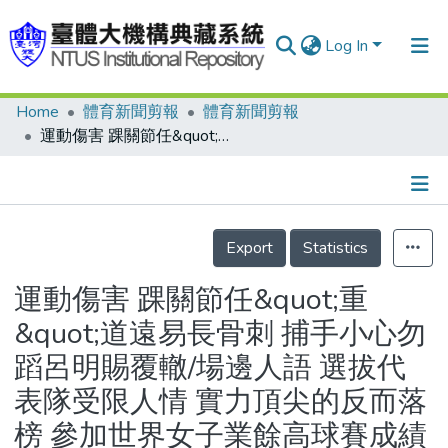
Log In
Home
體育新聞剪報
體育新聞剪報
Communities & Collections
運動傷害 踝關節任&quot;重&quot;道遠易長骨刺 捕手小心勿蹈呂明賜覆轍/場邊人語 選拔代表隊受限人情 實力頂尖的反而落榜 參加世界女子業餘高球賽成績應更好
Research Outputs
Fundings & Projects
Details
People
Export
Statistics
Organizations
運動傷害 踝關節任&quot;重
Statistics
&quot;道遠易長骨刺 捕手小心勿
蹈呂明賜覆轍/場邊人語 選拔代
表隊受限人情 實力頂尖的反而落
榜 參加世界女子業餘高球賽成績