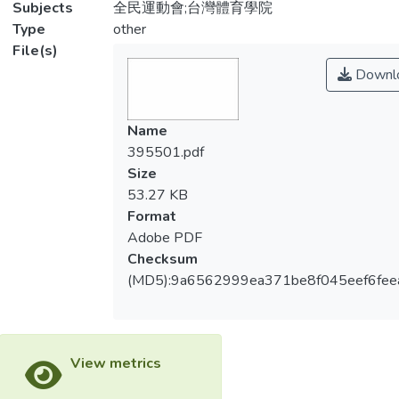
Subjects
全民運動會;台灣體育學院
Type
other
File(s)
Downl
Name
395501.pdf
Size
53.27 KB
Format
Adobe PDF
Checksum
(MD5):9a6562999ea371be8f045eef6fee
View metrics