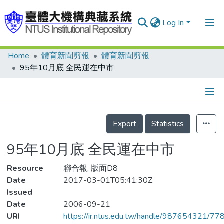
Log In
Home
體育新聞剪報
體育新聞剪報
Communities & Collections
95年10月底 全民運在中市
Research Outputs
Fundings & Projects
Details
People
Export
Statistics
Organizations
95年10月底 全民運在中市
Statistics
Resource
聯合報, 版面D8
Date
2017-03-01T05:41:30Z
Issued
Date
2006-09-21
URI
https://ir.ntus.edu.tw/handle/987654321/77