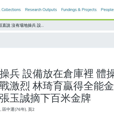
 Collections
Research Outputs
Fundings & Projects
People
有話直說 沒有場地操兵 設備放在倉庫裡 體操選手越來越少/區中運體操 國女組拚戰激烈 林琦育贏得全能金牌/新人評介 西湖工商打出短跑王牌 張玉誠摘下百米金牌
操兵 設備放在倉庫裡 體
戰激烈 林琦育贏得全能金
 張玉誠摘下百米金牌
 區中運(76年), 頁2