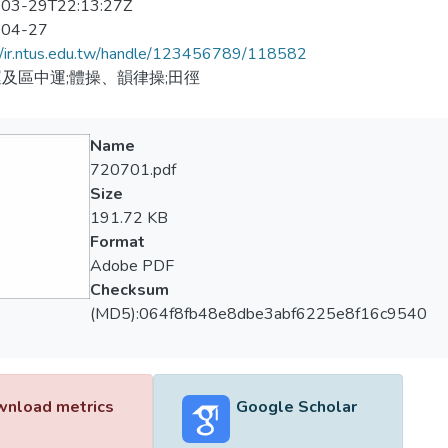
03-29T22:13:27Z
-04-27
//ir.ntus.edu.tw/handle/123456789/118582
及區中運;體操、韻律操;田徑
Name
720701.pdf
Size
191.72 KB
Format
Adobe PDF
Checksum
(MD5):064f8fb48e8dbe3abf6225e8f16c9540
nload metrics
Google Scholar