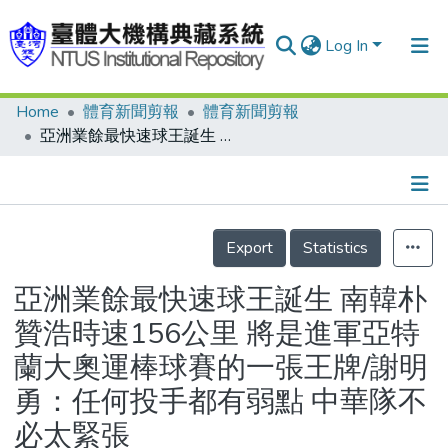
Log In
Home
體育新聞剪報
體育新聞剪報
Communities & Collections
亞洲業餘最快速球王誕生 南韓朴贊浩時速156公里 將是進軍亞特蘭大奧運棒球賽的一張王牌/謝明勇：任何投手都有弱點 中華隊不必太緊張
Research Outputs
Fundings & Projects
Details
People
Export
Statistics
Organizations
亞洲業餘最快速球王誕生 南韓朴
Statistics
贊浩時速156公里 將是進軍亞特
蘭大奧運棒球賽的一張王牌/謝明
勇：任何投手都有弱點 中華隊不
必太緊張