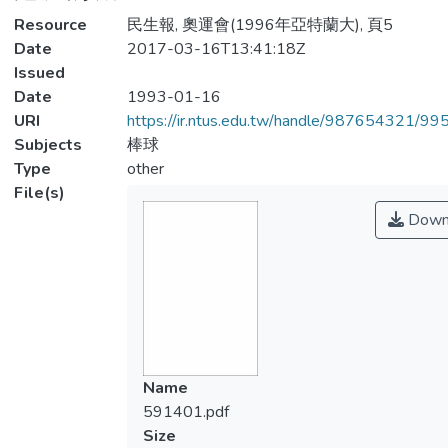
Resource
民生報, 奧運會(1996年亞特蘭大), 頁5
Date
2017-03-16T13:41:18Z
Issued
Date
1993-01-16
URI
https://ir.ntus.edu.tw/handle/987654321/99
Subjects
棒球
Type
other
File(s)
Down
Name
591401.pdf
Size