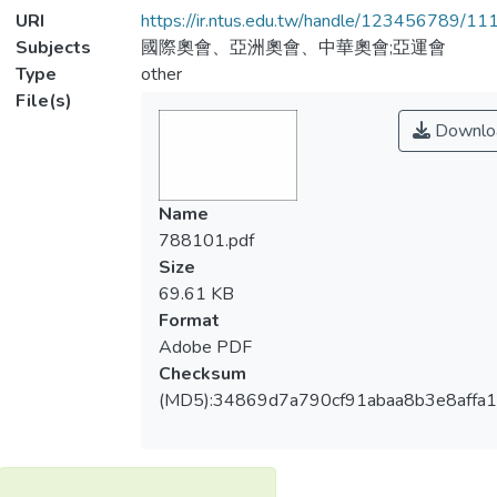
URI
https://ir.ntus.edu.tw/handle/123456789/1
Subjects
國際奧會、亞洲奧會、中華奧會;亞運會
Type
other
File(s)
Downlo
Name
788101.pdf
Size
69.61 KB
Format
Adobe PDF
Checksum
(MD5):34869d7a790cf91abaa8b3e8affa