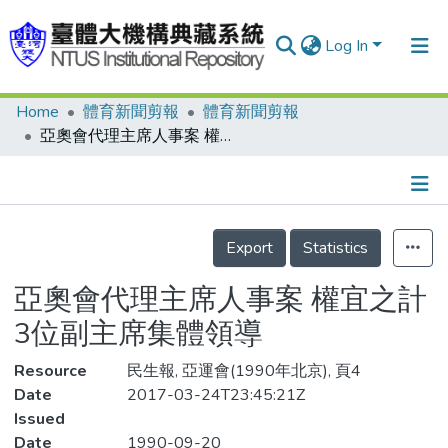
Log In
Home
體育新聞剪報
體育新聞剪報
Communities & Collections
亞奧會代理主席人事案 權宜之計 3位副主席集體領導
Research Outputs
Fundings & Projects
Details
People
Export
Statistics
Organizations
亞奧會代理主席人事案 權宜之計
Statistics
3位副主席集體領導
Resource
民生報, 亞運會(1990年北京), 頁4
Date
2017-03-24T23:45:21Z
Issued
Date
1990-09-20