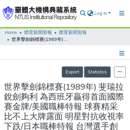
Log In
Home
體育新聞剪報
體育新聞剪報
Communities & Collections
世界擊劍錦標賽(1989年) 斐瑞拉銳劍夠利 為西班牙贏得首面國際賽金牌/美國職棒特報 球賽精采比不上大牌露面 明星對抗收視率下跌/日本職棒特報 台灣選手創紀錄 一場比賽兩人代表同隊任投 郭源治、陳義信聯手擒阪神 郭源治救援成功記一筆
Research Outputs
Fundings & Projects
Details
People
Export
Statistics
Organizations
世界擊劍錦標賽(1989年) 斐瑞拉
Statistics
銳劍夠利 為西班牙贏得首面國際
賽金牌/美國職棒特報 球賽精采
比不上大牌露面 明星對抗收視率
下跌/日本職棒特報 台灣選手創