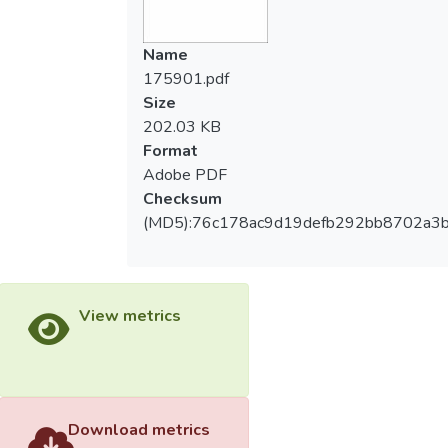
Name
175901.pdf
Size
202.03 KB
Format
Adobe PDF
Checksum
(MD5):76c178ac9d19defb292bb8702a3
View metrics
Download metrics