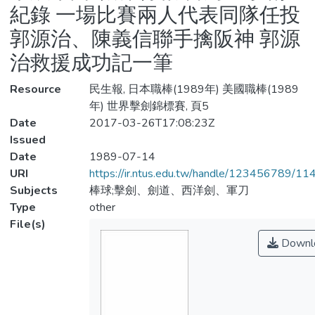
紀錄 一場比賽兩人代表同隊任投
郭源治、陳義信聯手擒阪神 郭源
治救援成功記一筆
Resource
民生報, 日本職棒(1989年) 美國職棒(1989
年) 世界擊劍錦標賽, 頁5
Date
2017-03-26T17:08:23Z
Issued
Date
1989-07-14
URI
https://ir.ntus.edu.tw/handle/123456789/1
Subjects
棒球;擊劍、劍道、西洋劍、軍刀
Type
other
File(s)
Downl