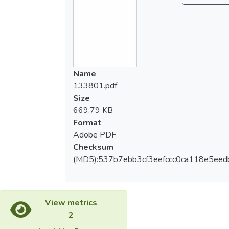
Name
133801.pdf
Size
669.79 KB
Format
Adobe PDF
Checksum
(MD5):537b7ebb3cf3eefccc0ca118e5eed
View metrics
2