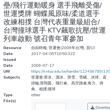
壘/飛行運動暖身 選手飛離受傷/
世運獎牌 蝴蝶風原味/柔道選手
改練相撲 台灣代表重量級組合/
台灣撞球選手 KTV飆歌抗壓/世運
列車啟動 號召青年軍參加
Resource
自由時報, 世運會(2009年台灣), 頁S3
Date
2017-04-05T10:50:32Z
Issued
Date
2009-07-17
URI
https://ir.ntus.edu.tw/handle/123456789/1
Subjects
世運會;滑冰、溜冰、滑雪、雪橇、冰球、直
排輪;滑翔翼、飛行傘、高空跳傘;角力、摔
角、相撲;撞球
Type
other
File(s)
Downlo