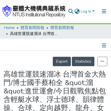
Log In
Home
體育新聞剪報
體育新聞剪報
Communities & Collections
高雄世運競速溜冰 台灣首金大熱門/博士國手蔡柏全 &quot;溜&quot;進世運會/今日觀戰焦點包含輕艇水球、浮士德球、韻律體操、合球、定向越野、龍舟、女壘/飛行運動暖身 選手飛離受傷/世運獎牌 蝴蝶風原味/柔道選手改練相撲 台灣代表重量級組合/台灣撞球選手 KTV飆歌抗壓/世運列車啟動 號召青年軍參加
Research Outputs
Fundings & Projects
Details
People
Export
Statistics
Organizations
高雄世運競速溜冰 台灣首金大熱
Statistics
門/博士國手蔡柏全 &quot;溜
&quot;進世運會/今日觀戰焦點包
含輕艇水球、浮士德球、韻律體
操、合球、定向越野、龍舟、女