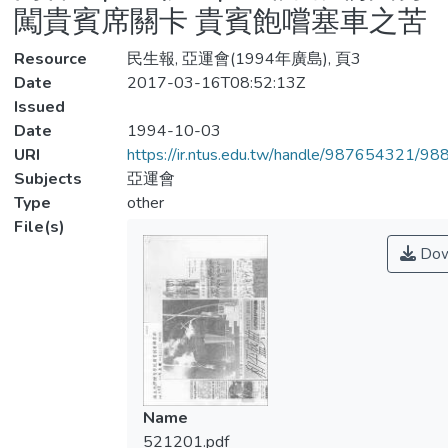
闖貴賓席關卡 貴賓飽嚐塞車之苦
Resource
民生報, 亞運會(1994年廣島), 頁3
Date
2017-03-16T08:52:13Z
Issued
Date
1994-10-03
URI
https://ir.ntus.edu.tw/handle/987654321/98
Subjects
亞運會
Type
other
File(s)
Dow
Name
521201.pdf