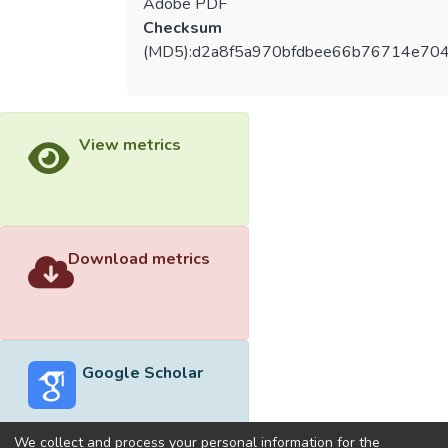
Adobe PDF
Checksum
(MD5):d2a8f5a970bfdbee66b76714e70
View metrics
Download metrics
Google Scholar
We collect and process your personal information for the