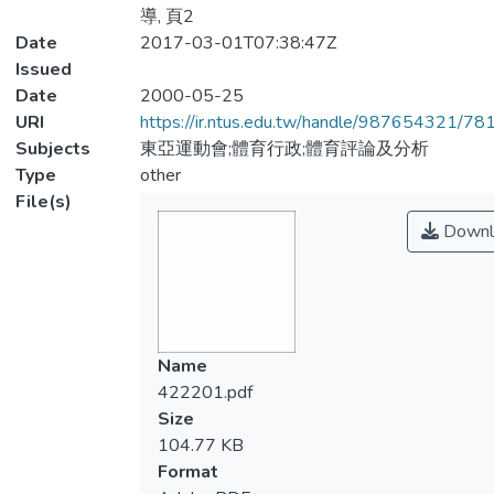
導, 頁2
Date
2017-03-01T07:38:47Z
Issued
Date
2000-05-25
URI
https://ir.ntus.edu.tw/handle/987654321/78
Subjects
東亞運動會;體育行政;體育評論及分析
Type
other
File(s)
Downl
Name
422201.pdf
Size
104.77 KB
Format