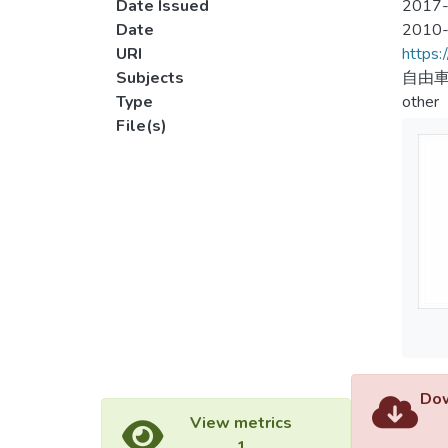
Date Issued
2017-
Date
2010
URI
https:
Subjects
自由車
Type
other
File(s)
Dow
View metrics
1