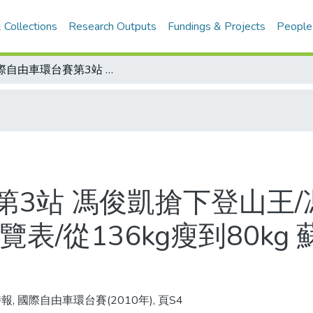
 Collections
Research Outputs
Fundings & Projects
People
國際自由車環台賽第3站 馮俊凱搶下登山王/馮俊凱募款籌比賽經費/第三站結果一覽表/從136kg瘦到80kg 蘇正丞親身體驗/名駒看板
第3站 馮俊凱搶下登山王
表/從136kg瘦到80kg
報, 國際自由車環台賽(2010年), 頁S4