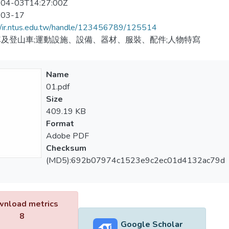
04-03T14:27:00Z
-03-17
//ir.ntus.edu.tw/handle/123456789/125514
及登山車;運動設施、設備、器材、服裝、配件;人物特寫
Name
01.pdf
Size
409.19 KB
Format
Adobe PDF
Checksum
(MD5):692b07974c1523e9c2ec01d4132ac79d
nload metrics
8
Google Scholar