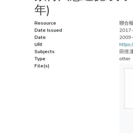
年)
Resource
聯合報,
Date Issued
2017-
Date
2009
URI
https:
Subjects
田徑;
Type
other
File(s)