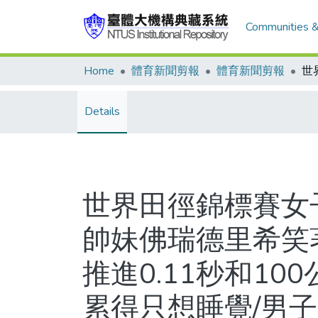
Communities &
Home
體育新聞剪報
體育新聞剪報
Details
世界田徑錦標賽女
帥妹佛瑞德里希笑著
推進0.11秒和1
累得只想睡覺/男子2