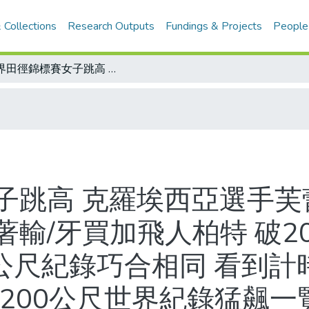
 Collections
Research Outputs
Fundings & Projects
People
世界田徑錦標賽女子跳高 克羅埃西亞選手芙蕾希奇贏了哭 德國帥妹佛瑞德里希笑著輸/牙買加飛人柏特 破200公尺世界紀錄 再推進0.11秒和100公尺紀錄巧合相同 看到計時器才軟腳 柏特：累得只想睡覺/男子200公尺世界紀錄猛飆一覽表(1968-2009年)
子跳高 克羅埃西亞選手芙
輸/牙買加飛人柏特 破2
00公尺紀錄巧合相同 看到
00公尺世界紀錄猛飆一覽表(