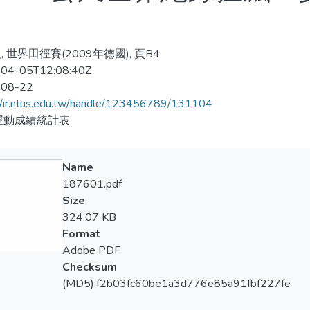
 世界田徑賽(2009年德國), 頁B4
04-05T12:08:40Z
-08-22
//ir.ntus.edu.tw/handle/123456789/131104
運動成績統計表
Name
187601.pdf
Size
324.07 KB
Format
Adobe PDF
Checksum
(MD5):f2b03fc60be1a3d776e85a91fbf227fe