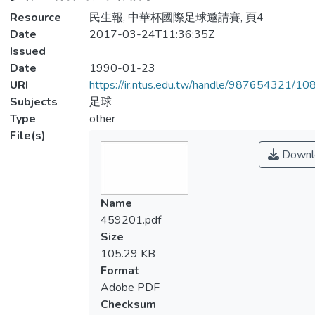
Resource
民生報, 中華杯國際足球邀請賽, 頁4
Date
2017-03-24T11:36:35Z
Issued
Date
1990-01-23
URI
https://ir.ntus.edu.tw/handle/987654321/1
Subjects
足球
Type
other
File(s)
Downl
Name
459201.pdf
Size
105.29 KB
Format
Adobe PDF
Checksum