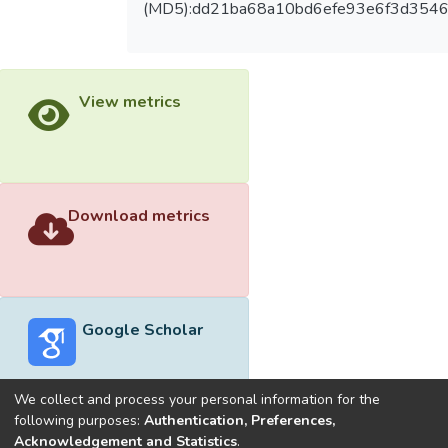
(MD5):dd21ba68a10bd6efe93e6f3d354
View metrics
Download metrics
Google Scholar
We collect and process your personal information for the
following purposes:
Authentication, Preferences,
Acknowledgement and Statistics
.
Built with
DSpace-CRIS software
- Extension maintained and