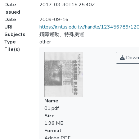
Date
2017-03-30T15:25:40Z
Issued
Date
2009-09-16
URI
https://ir.ntus.edu.tw/handle/123456789/1
Subjects
殘障運動、特殊奧運
Type
other
File(s)
Down
Name
01.pdf
Size
1.96 MB
Format
Adobe PDF