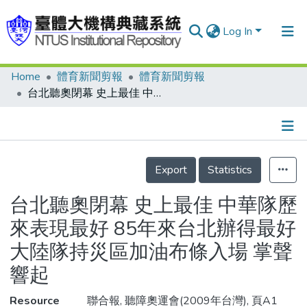
Log In
Home
體育新聞剪報
體育新聞剪報
Communities & Collections
台北聽奧閉幕 史上最佳 中華隊歷來表現最好 85年來台北辦得最好 大陸隊持災區加油布條入場 掌聲響起
Research Outputs
Fundings & Projects
Details
People
Export
Statistics
Organizations
台北聽奧閉幕 史上最佳 中華隊歷
Statistics
來表現最好 85年來台北辦得最好
大陸隊持災區加油布條入場 掌聲
響起
Resource
聯合報, 聽障奧運會(2009年台灣), 頁A1