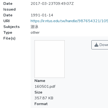
Date
2017-03-23T09:49:07Z
Issued
Date
1991-01-14
URI
https://ir.ntus.edu.tw/handle/987654321/1
Subjects
游泳
Type
other
File(s)
Down
Name
160501.pdf
Size
357.87 KB
Format