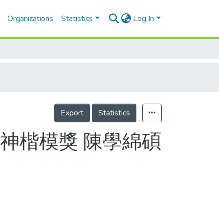
Organizations
Statistics
Log In
Export
Statistics
神楷模獎 陳學綿碩