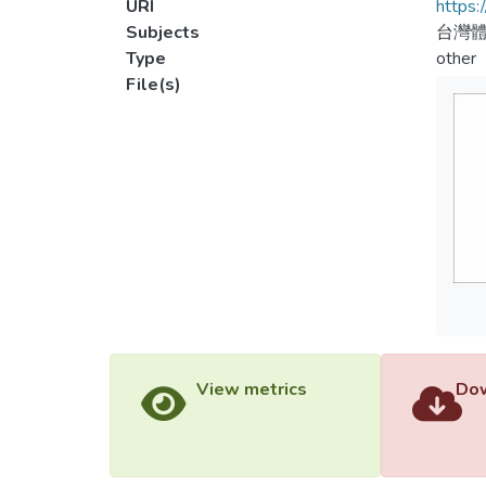
URI
https:
Subjects
台灣體
Type
other
File(s)
View metrics
Dow