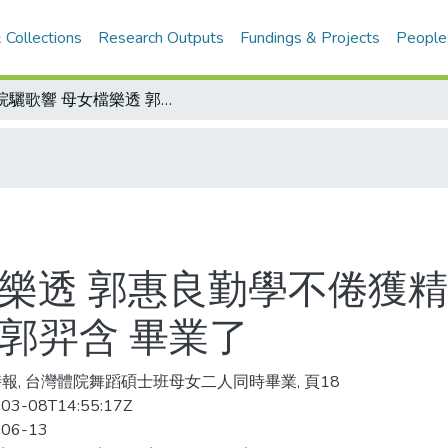
 Collections
Research Outputs
Fundings & Projects
People
體院驪歌響 母女檔樂透 郭惠良勤學不倦獲精神楷模獎 陳學綿碩士論文掄元/女力士郭羿含 畢業了
檔樂透 郭惠良勤學不倦獲精
郭羿含 畢業了
報, 台灣體院舞蹈碩士班母女二人同時畢業, 頁18
03-08T14:55:17Z
-06-13