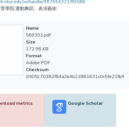
//ir.ntus.edu.tw/handle/987654321/89586
育學院;運動舞蹈、表演藝術
Name
589301.pdf
Size
172.98 KB
Format
Adobe PDF
Checksum
(MD5):70382f84a2b4b22881631c0c5fe21fb9
nload metrics
Google Scholar