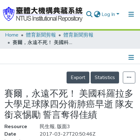
Log In
Home
體育新聞剪報
體育新聞剪報
Communities & Collections
賽爾，永遠不死！ 美國科羅拉多大學足球隊四分衛肺癌早逝 隊友銜哀惕勵 誓言奪得佳績
Research Outputs
Fundings & Projects
Details
People
Export
Statistics
Organizations
賽爾，永遠不死！ 美國科羅拉多
Statistics
大學足球隊四分衛肺癌早逝 隊友
銜哀惕勵 誓言奪得佳績
Resource
民生報, 版面3
Date
2017-03-27T20:50:46Z