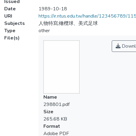
Issued
Date
1989-10-18
URI
https://ir.ntus.edu.tw/handle/123456789/1
Subjects
人物特寫;橄欖球、美式足球
Type
other
File(s)
Downl
Name
298801.pdf
Size
265.68 KB
Format
Adobe PDF