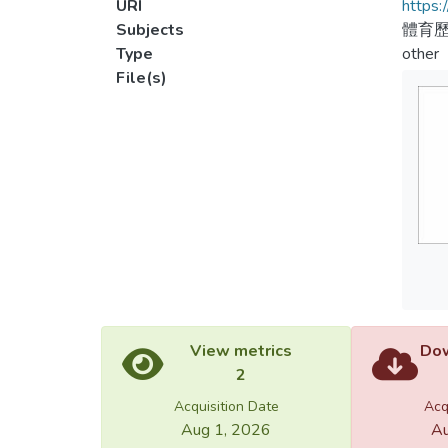
URI
https:
Subjects
體育歷
Type
other
File(s)
View metrics
Dow
2
Acquisition Date
Acq
Aug 1, 2026
Au