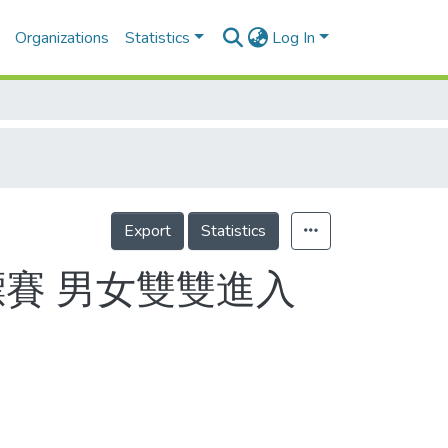
Organizations
Statistics
Log In
Export
Statistics
標賽 男女雙雙進入