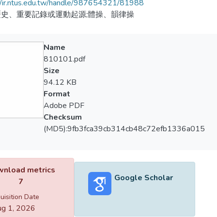
//ir.ntus.edu.tw/handle/987654321/81988
史、重要記錄或運動起源;體操、韻律操
Name
810101.pdf
Size
94.12 KB
Format
Adobe PDF
Checksum
(MD5):9fb3fca39cb314cb48c72efb1336a015
nload metrics
Google Scholar
7
uisition Date
g 1, 2026