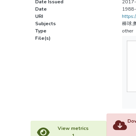
Date Issued
2017-
Date
1988
URI
https:
Subjects
棒球;
Type
other
File(s)
Dow
View metrics
1