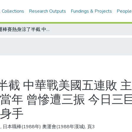
 Collections
Research Outputs
Fundings & Projects
People
奧運棒賽熱身涼了半截 中華戰美國五連敗 主將旅日、傷兵又多 怪不得輸/憶呂明賜當年 曾慘遭三振 今日三巨頭(郭泰源、莊勝雄、呂明賜)無緣較身手
半截 中華戰美國五連敗 
當年 曾慘遭三振 今日三
較身手
 日本職棒(1988年) 奧運會(1988年漢城), 頁3