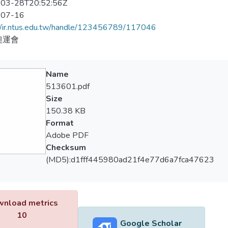
03-28T20:52:56Z
-07-16
//ir.ntus.edu.tw/handle/123456789/117046
奧運會
Name
513601.pdf
Size
150.38 KB
Format
Adobe PDF
Checksum
(MD5):d1fff445980ad21f4e77d6a7fca47623
nload metrics
10
Google Scholar