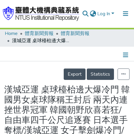
Log In
Home
體育新聞剪報
體育新聞剪報
Communities & Collections
漢城亞運 桌球檯枱邊大爆冷門 韓國男女桌球隊稱王封后 兩天內連挫世界冠軍 韓國朝野欣喜若狂/自由車四千公尺追逐賽 日本選手奪標/漢城亞運 女子擊劍爆冷門/漢城亞運獎牌小統計(至25日止)
Research Outputs
Fundings & Projects
Details
People
Export
Statistics
Organizations
漢城亞運 桌球檯枱邊大爆冷門 韓
Statistics
國男女桌球隊稱王封后 兩天內連
挫世界冠軍 韓國朝野欣喜若狂/
自由車四千公尺追逐賽 日本選手
奪標/漢城亞運 女子擊劍爆冷門/