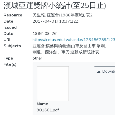
漢城亞運獎牌小統計(至25日止)
Resource
民生報, 亞運會(1986年漢城), 頁2
Date
2017-04-01T18:37:22Z
Issued
Date
1986-09-26
URI
https://ir.ntus.edu.tw/handle/123456789/1
Subjects
亞運會;棋藝與橋藝;自由車及登山車;擊劍、
劍道、西洋劍、軍刀;運動成績統計表
Type
other
File(s)
Downl
Name
901601.pdf