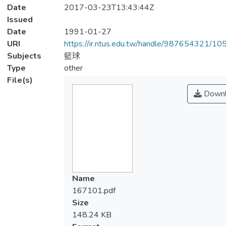
Date
2017-03-23T13:43:44Z
Issued
Date
1991-01-27
URI
https://ir.ntus.edu.tw/handle/987654321/1
Subjects
籃球
Type
other
File(s)
Downl
Name
167101.pdf
Size
148.24 KB