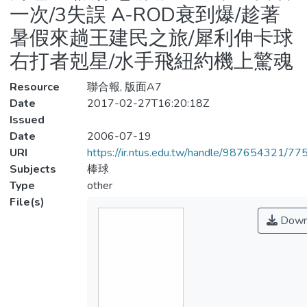
一次/3失誤 A-ROD衰到爆/趁著
暑假來趟王建民之旅/犀利伸卡球
右打者剋星/水手飛紐約機上驚魂
Resource
聯合報, 版面A7
Date
2017-02-27T16:20:18Z
Issued
Date
2006-07-19
URI
https://ir.ntus.edu.tw/handle/987654321/77
Subjects
棒球
Type
other
File(s)
Down