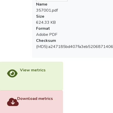
Name
357001.pdf
Size
624.33 KB
Format
Adobe PDF
Checksum
(MD5):a247185bd407fa3eb5206871406
View metrics
Download metrics