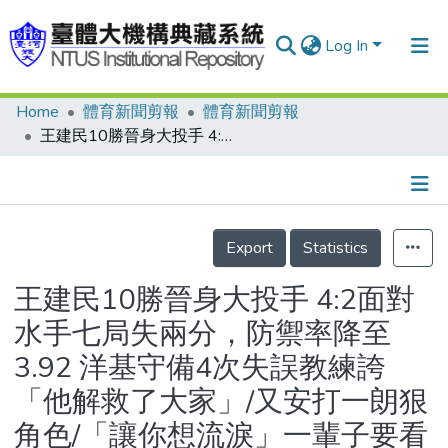
Log In
Home
體育新聞剪報
體育新聞剪報
Communities & Collections
王建民10勝晉身大投手 4:2面對水手七局失兩分，防禦率降至3.92 洋基守備4次失誤教練誇「他解救了大家」/又安打一朗狠角色/「讓你想流淚」一輩子要看一次/3失誤 A-ROD衰到爆/趁著暑假來趟王建民之旅/犀利伸卡球 右打者剋星/水手飛紐約機上驚魂
Research Outputs
Fundings & Projects
Details
People
Export
Statistics
Organizations
王建民10勝晉身大投手 4:2面對
Statistics
水手七局失兩分，防禦率降至
3.92 洋基守備4次失誤教練誇
「他解救了大家」/又安打一朗狠
角色/「讓你想流淚」一輩子要看