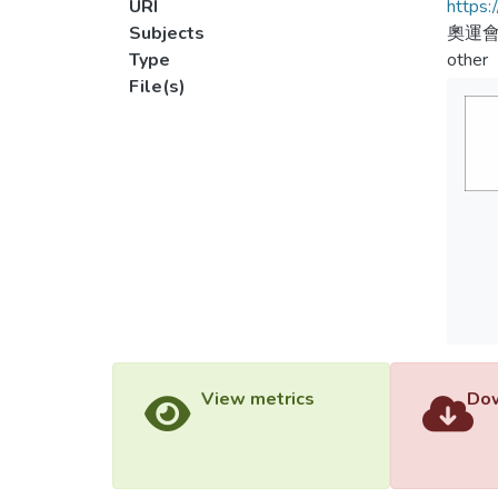
URI
https:
Subjects
奧運會
Type
other
File(s)
View metrics
Dow