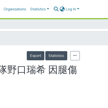
Organizations
Statistics
Log In
Export
Statistics
隊野口瑞希 因腿傷