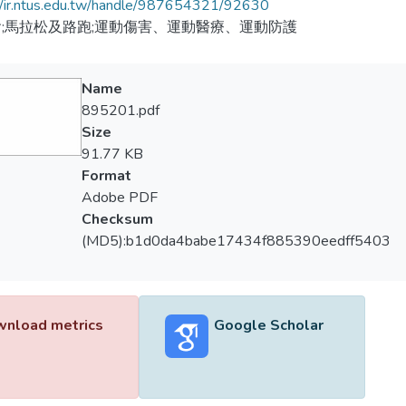
//ir.ntus.edu.tw/handle/987654321/92630
;馬拉松及路跑;運動傷害、運動醫療、運動防護
Name
895201.pdf
Size
91.77 KB
Format
Adobe PDF
Checksum
(MD5):b1d0da4babe17434f885390eedff5403
nload metrics
Google Scholar