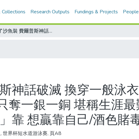
 Collections
Research Outputs
Fundings & Projects
People
少了沙魚裝 費爾普斯神話破滅 換穿一般泳衣 赤裸飛魚變回人 世界杯短水道泳賽只奪一銀一銅 堪稱生涯最難看紀錄/禁穿高科技泳裝 泳將沒「衣」靠 想贏靠自己/酒色賭毒 沉淪飛魚失光彩
普斯神話破滅 換穿一般泳衣
只奪一銀一銅 堪稱生涯最
」靠 想贏靠自己/酒色賭
, 世界杯短水道游泳賽, 頁A8