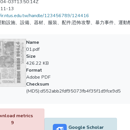
04-03T13:50:14Z
-11-13
//ir.ntus.edu.tw/handle/123456789/124416
運動設施、設備、器材、服裝、配件;恐怖攻擊、暴力事件、運動
Name
01.pdf
Size
426.22 KB
Format
Adobe PDF
Checksum
(MD5):d552abb2fdf95073fb4f35f1d9fce9d5
nload metrics
9
Google Scholar