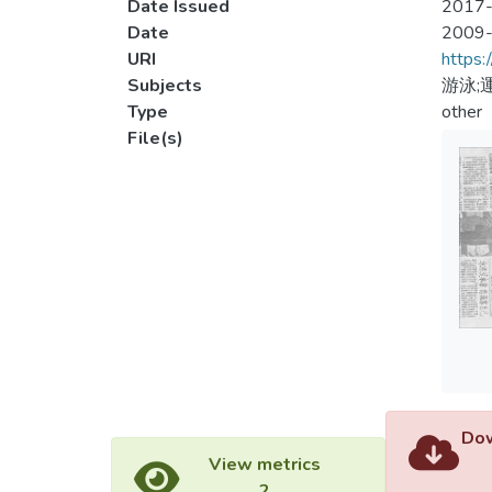
Date Issued
2017-
Date
2009
URI
https:
Subjects
游泳;
Type
other
File(s)
Dow
View metrics
2