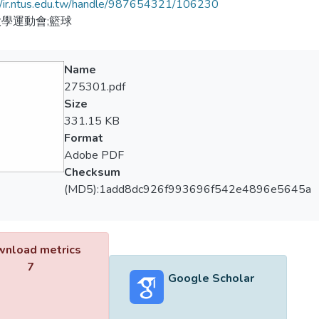
//ir.ntus.edu.tw/handle/987654321/106230
學運動會;籃球
Name
275301.pdf
Size
331.15 KB
Format
Adobe PDF
Checksum
(MD5):1add8dc926f993696f542e4896e5645a
nload metrics
7
Google Scholar