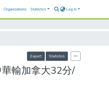
Organizations
Statistics
Log In
Export
Statistics
華輸加拿大32分/