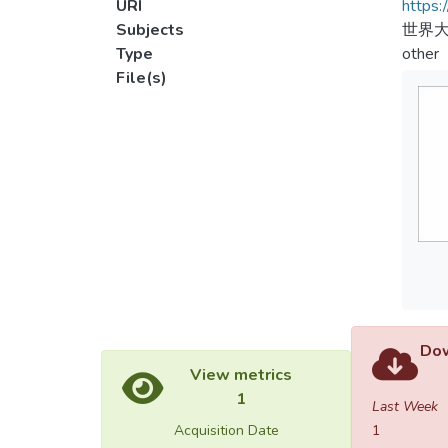
URI
https:
Subjects
世界大
Type
other
File(s)
Dow
View metrics
1
Last Week
Acquisition Date
1