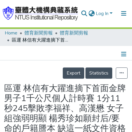
Log In
Home
體育新聞剪報
體育新聞剪報
Communities & Collections
區運 林信有大躍進摘下首面金牌 男子1千公尺個人計時賽 1分11秒245擊敗李福祥、高漢懋 女子組強弱明顯 楊秀珍如願封后/要命的戶籍謄本 缺這一紙文件資格被取消 周宗德、林文進望車興嘆/金牌心聲 林信有:朝國際車壇進軍 楊秀珍封后細訴3心願/自由車選手取消資格 足資警惕 新制區運 提醒你注意事項/男子4000公尺 扳回顏面 林文進、周宗德資格賽分列1、2/棒球 台中市談笑用兵 輕取澎湖縣 今迎戰台北縣是場硬仗
Research Outputs
Fundings & Projects
Details
People
Export
Statistics
Organizations
區運 林信有大躍進摘下首面金牌
Statistics
男子1千公尺個人計時賽 1分11
秒245擊敗李福祥、高漢懋 女子
組強弱明顯 楊秀珍如願封后/要
命的戶籍謄本 缺這一紙文件資格