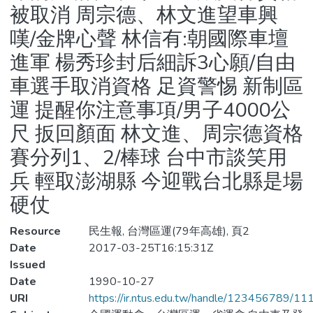
被取消 周宗德、林文進望車興
嘆/金牌心聲 林信有:朝國際車壇
進軍 楊秀珍封后細訴3心願/自由
車選手取消資格 足資警惕 新制區
運 提醒你注意事項/男子4000公
尺 扳回顏面 林文進、周宗德資格
賽分列1、2/棒球 台中市談笑用
兵 輕取澎湖縣 今迎戰台北縣是場
硬仗
Resource
民生報, 台灣區運(79年高雄), 頁2
Date
2017-03-25T16:15:31Z
Issued
Date
1990-10-27
URI
https://ir.ntus.edu.tw/handle/123456789/1