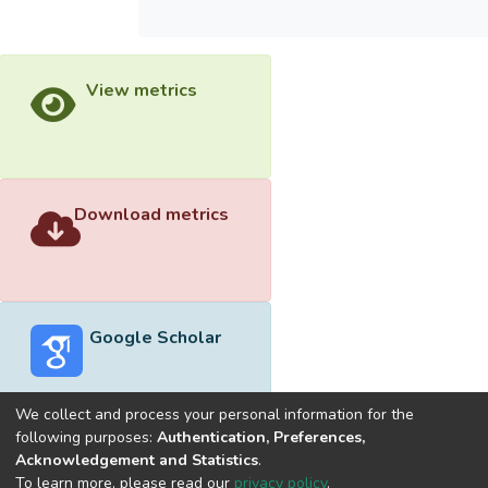
View metrics
Download metrics
Google Scholar
We collect and process your personal information for the
following purposes:
Authentication, Preferences,
Acknowledgement and Statistics
.
Built with
DSpace-CRIS software
- Extension maintained and
To learn more, please read our
privacy policy
.