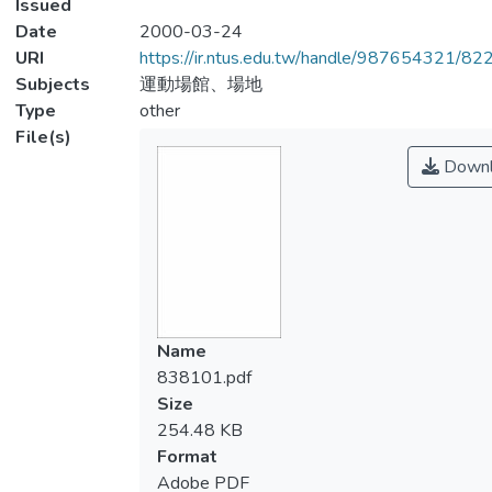
Issued
Date
2000-03-24
URI
https://ir.ntus.edu.tw/handle/987654321/82
Subjects
運動場館、場地
Type
other
File(s)
Downl
Name
838101.pdf
Size
254.48 KB
Format
Adobe PDF