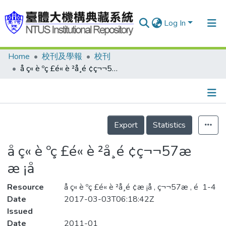
Log In
Home
校刊及學報
校刊
Communities & Collections
å ç« è ºç £é« è ²å­¸é ¢ç¬¬57æ æ ¡å
Research Outputs
Fundings & Projects
Details
People
Export
Statistics
Organizations
å ç« è ºç £é« è ²å­¸é ¢ç¬¬57æ
Statistics
æ ¡å
Resource
å ç« è ºç £é« è ²å­¸é ¢æ ¡å , ç¬¬57æ , é 1-4
Date
2017-03-03T06:18:42Z
Issued
Date
2011-01