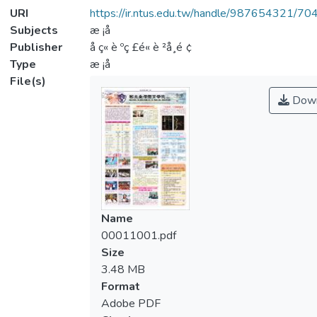
URI
https://ir.ntus.edu.tw/handle/987654321/70
Subjects
æ ¡å
Publisher
å ç« è ºç £é« è ²å­¸é ¢
Type
æ ¡å
File(s)
Down
Name
00011001.pdf
Size
3.48 MB
Format
Adobe PDF