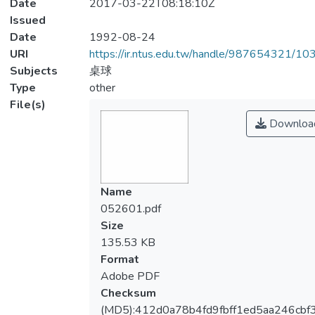
Date
2017-03-22T08:18:10Z
Issued
Date
1992-08-24
URI
https://ir.ntus.edu.tw/handle/987654321/1
Subjects
桌球
Type
other
File(s)
Downloa
Name
052601.pdf
Size
135.53 KB
Format
Adobe PDF
Checksum
(MD5):412d0a78b4fd9fbff1ed5aa246cbf