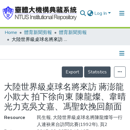
Log In
Home
體育新聞剪報
體育新聞剪報
Communities & Collections
大陸世界級桌球名將來訪 蔣澎龍小欺大 拍下徐向東 陳龍燦、韋晴光力克吳文嘉、馮聖欽挽回顏面
Research Outputs
Fundings & Projects
Details
People
Export
Statistics
Organizations
大陸世界級桌球名將來訪 蔣澎龍
Statistics
小欺大 拍下徐向東 陳龍燦、韋晴
光力克吳文嘉、馮聖欽挽回顏面
Resource
民生報, 大陸世界級桌球名將陳龍燦等一行
人連袂來台訪問比賽(1992年), 頁2