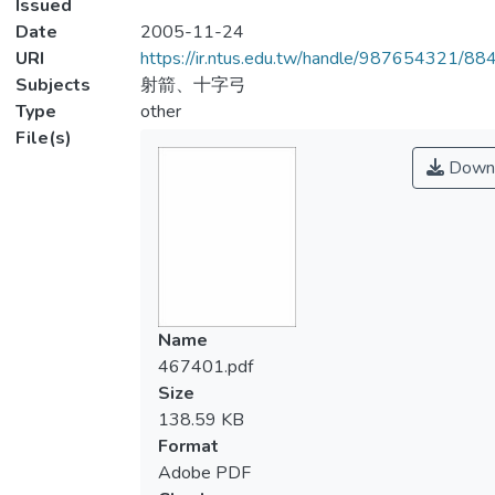
Issued
Date
2005-11-24
URI
https://ir.ntus.edu.tw/handle/987654321/88
Subjects
射箭、十字弓
Type
other
File(s)
Down
Name
467401.pdf
Size
138.59 KB
Format
Adobe PDF