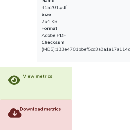
Name
415201.pdf
Size
254 KB
Format
Adobe PDF
Checksum
(MD5):133e4701bbef5cd9a9a1a17a114
View metrics
Download metrics