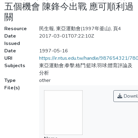
五個機會 陳鋒今出戰 應可順利過
關
Resource
民生報, 東亞運動會(1997年釜山), 頁4
Date
2017-03-01T07:22:10Z
Issued
Date
1997-05-16
URI
https://ir.ntus.edu.tw/handle/987654321/78
Subjects
東亞運動會;拳擊;格鬥;籃球;羽球;體育評論及
分析
Type
other
File(s)
Downl