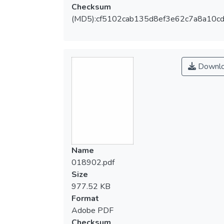
Checksum
(MD5):cf5102cab135d8ef3e62c7a8a10c
Downl
Name
018902.pdf
Size
977.52 KB
Format
Adobe PDF
Checksum