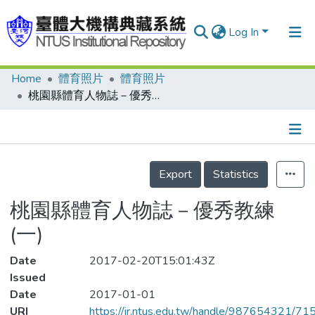
Log In
Home
體育照片
體育照片
Communities & Collections
桃園縣體育人物誌－優秀教練(一)
Research Outputs
Fundings & Projects
Details
People
Export
Statistics
Organizations
桃園縣體育人物誌－優秀教練
Statistics
(一)
Date
2017-02-20T15:01:43Z
Issued
Date
2017-01-01
URI
https://ir.ntus.edu.tw/handle/987654321/71