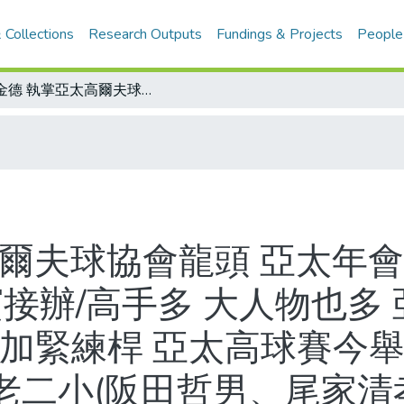
 Collections
Research Outputs
Fundings & Projects
People
許金德 執掌亞太高爾夫球協會龍頭 亞太年會昨天台北召開 1991年大賽菲律賓接辦/高手多 大人物也多 亞太高爾夫球協會冠蓋雲集/風雨稍歇加緊練桿 亞太高球賽今舉行/亞太杯高爾夫球賽勁旅介紹3-3 二老二小(阪田哲男、尾家清孝、川岸良兼、丸山茂樹)四人均是零差點 日本是中華隊最可怕的對手
高爾夫球協會龍頭 亞太年
賓接辦/高手多 大人物也多
歇加緊練桿 亞太高球賽今舉
二老二小(阪田哲男、尾家