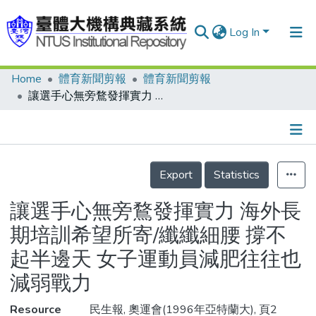
Log In
Home
體育新聞剪報
體育新聞剪報
Communities & Collections
讓選手心無旁鶩發揮實力 海外長期培訓希望所寄/纖纖細腰 撐不起半邊天 女子運動員減肥往往也減弱戰力
Research Outputs
Fundings & Projects
Details
People
Export
Statistics
Organizations
讓選手心無旁鶩發揮實力 海外長
Statistics
期培訓希望所寄/纖纖細腰 撐不
起半邊天 女子運動員減肥往往也
減弱戰力
Resource
民生報, 奧運會(1996年亞特蘭大), 頁2