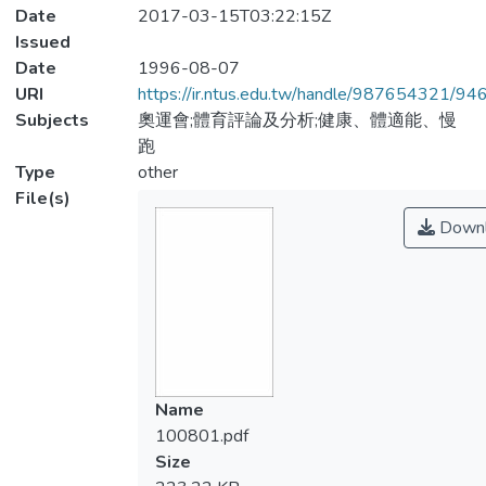
Date
2017-03-15T03:22:15Z
Issued
Date
1996-08-07
URI
https://ir.ntus.edu.tw/handle/987654321/94
Subjects
奧運會;體育評論及分析;健康、體適能、慢
跑
Type
other
File(s)
Downl
Name
100801.pdf
Size