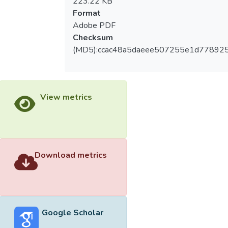
223.22 KB
Format
Adobe PDF
Checksum
(MD5):ccac48a5daeee507255e1d77892
View metrics
Download metrics
Google Scholar