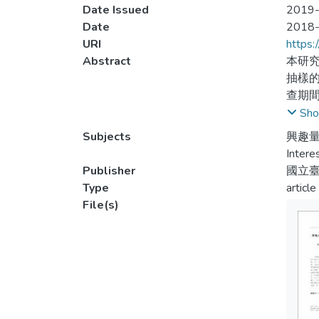
Date Issued
2019-
Date
2018
URI
https:
Abstract
本研
抽樣
查期間
析、
Sho
一、
Subjects
興趣量
Intere
次」
Publisher
國立
分有
Type
article
高職
File(s)
The pu
prefer
sampli
Invent