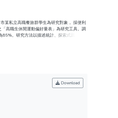
市某私立高職餐旅群學生為研究對象， 採便利
之「高職生休閒運動偏好量表」為研究工具。調
率為85%。研究方法以描述統計、探索式因素分
差相關等統計方法進行資料分析。研究結果發現：
型」； 整體休閒運動參與頻率為「每週一到兩
格特質上， 不同性別、科別、運動頻率等， 部
別、年級、運動頻率等， 部分有顯著差異。四、
Download
personal traits and recreational sports
gh school in Taichung, Taiwan. The main
est Inventory and Vocational Preference