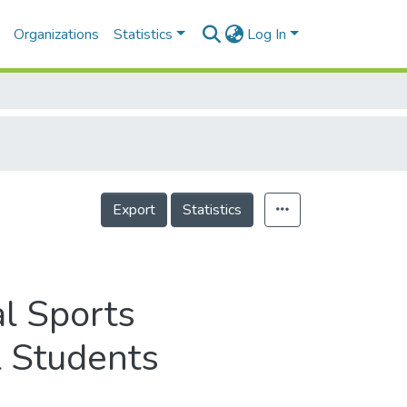
Organizations
Statistics
Log In
Export
Statistics
al Sports
 Students