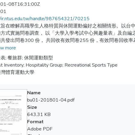
01-08T16:31:00Z
-01
//ir.ntus.edu.tw/handle/987654321/70215
究旨在瞭解高職學生人格特質與休閒運動偏好之相關情形。以台中
的方式實施問卷調查， 以「大學入學考試中心興趣量表」及自編
共發出問卷300 份， 共回收有效問卷255 份，有效問卷回收
獨立樣本t 考驗、單因子變異數分析、雪費事後比較、皮爾森積
w more
高職餐旅群學生整體人格特質最傾向「社會型」， 最不具「研究
表; 餐旅群; 休閒運動類型
st Inventory; Hospitality Group; Recreational Sports Type
，以「球類運動」的喜好程度最高。二、不同背景變項的學生在人
臺灣體育運動大學
顯著差異。三、不同背景變項的學生在休閒運動偏好上， 不同性
餐旅群學生的人格特質和休閒運動偏好呈顯著相關。
Name
bu01-201801-04.pdf
Size
rpose of the study is to understand the relationship between the 
643.31 KB
ences among Hospitality Group students in a private vocational hi
Format
ng method used was a questionnaire survey, utilizing CEEC Inter
Adobe PDF
ory (VPI) assisting research tools.