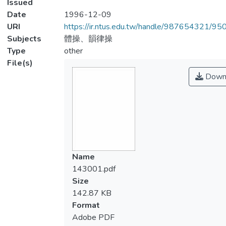
Issued
Date
1996-12-09
URI
https://ir.ntus.edu.tw/handle/987654321/95
Subjects
體操、韻律操
Type
other
File(s)
Down
Name
143001.pdf
Size
142.87 KB
Format
Adobe PDF