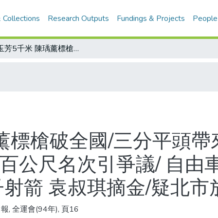
 Collections
Research Outputs
Fundings & Projects
People
許玉芳5千米 陳瑀薰標槍破全國/三分平頭帶來好運 陳瑀薰要續標紀錄來寫真/女子百公尺名次引爭議/ 自由車公路賽 賴冠華稱王 黃合旬封后/女子射箭 袁叔琪摘金/疑北市放水 投縣男籃罷賽
薰標槍破全國/三分平頭帶
百公尺名次引爭議/ 自由
子射箭 袁叔琪摘金/疑北市
, 全運會(94年), 頁16