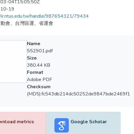
03-04T15:05:50Z
-10-19
//ir.ntus.edu.tw/handle/987654321/79434
運動會、台灣區運、省運會
Name
552901.pdf
Size
380.44 KB
Format
Adobe PDF
Checksum
(MD5):fc543db214dc50252de9847bde2469f1
nload metrics
Google Scholar