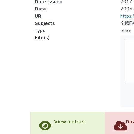
Date Issued
2017-
Date
2005
URI
https:
Subjects
全國
Type
other
File(s)
View metrics
Dow