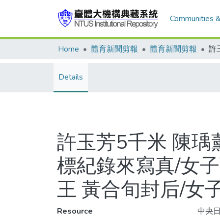
Communities &
Home
體育新聞剪報
體育新聞剪報
Details
許玉芳5千米 陳瑀
標紀錄來寫真/女子
王 黃合旬封后/女
Resource
中央日報