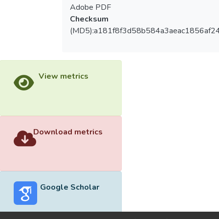
Adobe PDF
Checksum
(MD5):a181f8f3d58b584a3aeac1856af2
View metrics
Download metrics
Google Scholar