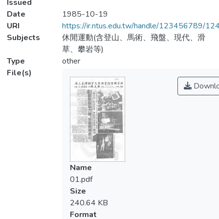
Issued
Date
1985-10-19
URI
https://ir.ntus.edu.tw/handle/123456789/1
Subjects
休閒運動(含登山、馬術、飛盤、現代、滑
草、攀岩等)
Type
other
File(s)
Downl
Name
01.pdf
Size
240.64 KB
Format