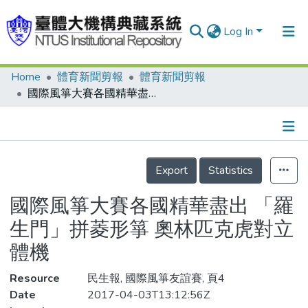
Log In
Home
體育新聞剪報
體育新聞剪報
Communities & Collections
國際風箏大賽各國精華盡出 「羅生門」拼菱形箏 奧林匹克虎對立體機
Research Outputs
Fundings & Projects
Details
People
Export
Statistics
Organizations
國際風箏大賽各國精華盡出 「羅
Statistics
生門」拼菱形箏 奧林匹克虎對立
體機
Resource
民生報, 國際風箏友誼賽, 頁4
Date
2017-04-03T13:12:56Z