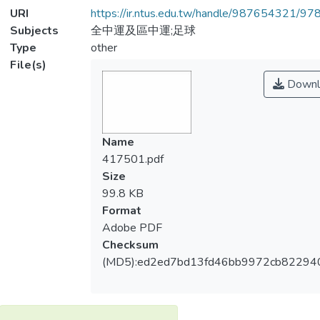
URI
https://ir.ntus.edu.tw/handle/987654321/97
Subjects
全中運及區中運;足球
Type
other
File(s)
Downl
Name
417501.pdf
Size
99.8 KB
Format
Adobe PDF
Checksum
(MD5):ed2ed7bd13fd46bb9972cb82294