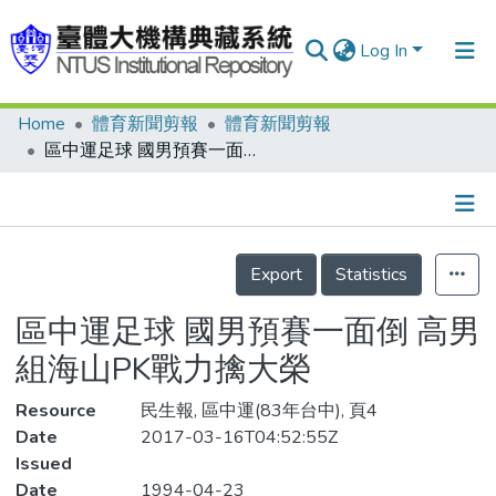
Log In
Home
體育新聞剪報
體育新聞剪報
Communities & Collections
區中運足球 國男預賽一面倒 高男組海山PK戰力擒大榮
Research Outputs
Fundings & Projects
Details
People
Export
Statistics
Organizations
區中運足球 國男預賽一面倒 高男
Statistics
組海山PK戰力擒大榮
Resource
民生報, 區中運(83年台中), 頁4
Date
2017-03-16T04:52:55Z
Issued
Date
1994-04-23